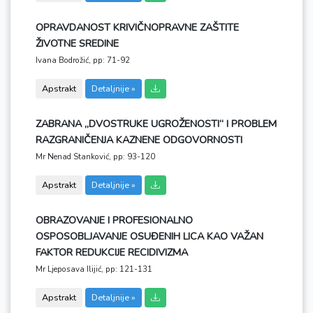
OPRAVDANOST KRIVIČNOPRAVNE ZAŠTITE
ŽIVOTNE SREDINE
Ivana Bodrožić,
pp: 71-92
Apstrakt
Detaljnije »
ZABRANA „DVOSTRUKE UGROŽENOSTI“ I PROBLEM
RAZGRANIČENJA KAZNENE ODGOVORNOSTI
Mr Nenad Stanković,
pp: 93-120
Apstrakt
Detaljnije »
OBRAZOVANJE I PROFESIONALNO
OSPOSOBLJAVANJE OSUĐENIH LICA KAO VAŽAN
FAKTOR REDUKCIJE RECIDIVIZMA
Mr Ljeposava Ilijić,
pp: 121-131
Apstrakt
Detaljnije »