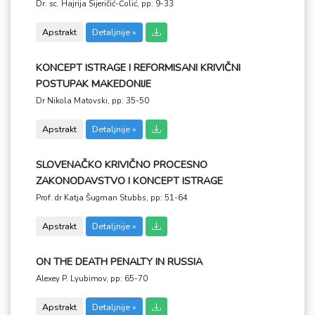
Dr. sc. Hajrija Sijeričić-Čolić,
pp: 9-33
Apstrakt
Detaljnije »
KONCEPT ISTRAGE I REFORMISANI KRIVIČNI
POSTUPAK MAKEDONIJE
Dr Nikola Matovski,
pp: 35-50
Apstrakt
Detaljnije »
SLOVENAČKO KRIVIČNO PROCESNO
ZAKONODAVSTVO I KONCEPT ISTRAGE
Prof. dr Katja Šugman Stubbs,
pp: 51-64
Apstrakt
Detaljnije »
ON THE DEATH PENALTY IN RUSSIA
Alexey P. Lyubimov,
pp: 65-70
Apstrakt
Detaljnije »