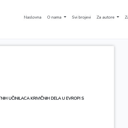
Naslovna
O nama
Svi brojevi
Za autore
Z
IH UČINILACA KRIVIČNIH DELA U EVROPI S