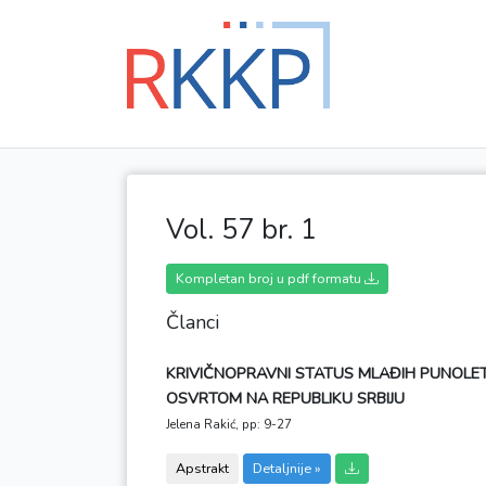
Vol. 57 br. 1
Kompletan broj u pdf formatu
Članci
KRIVIČNOPRAVNI STATUS MLAĐIH PUNOLETN
OSVRTOM NA REPUBLIKU SRBIJU
Jelena Rakić,
pp: 9-27
Apstrakt
Detaljnije »