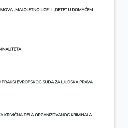
OJMOVA „MALOLETNO LICE“ I „DETE“ U DOMAĆEM
MINALITETA
U PRAKSI EVROPSKOG SUDA ZA LJUDSKA PRAVA
A KRIVIČNA DELA ORGANIZOVANOG KRIMINALA