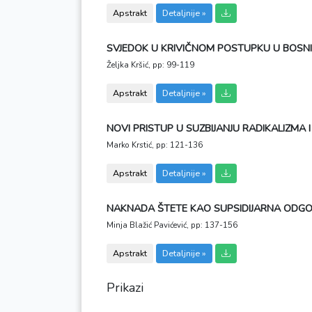
Apstrakt
Detaljnije »
SVJEDOK U KRIVIČNOM POSTUPKU U BOSNI I
Željka Kršić,
pp: 99-119
Apstrakt
Detaljnije »
NOVI PRISTUP U SUZBIJANJU RADIKALIZM
Marko Krstić,
pp: 121-136
Apstrakt
Detaljnije »
NAKNADA ŠTETE KAO SUPSIDIJARNA ODGO
Minja Blažić Pavićević,
pp: 137-156
Apstrakt
Detaljnije »
Prikazi