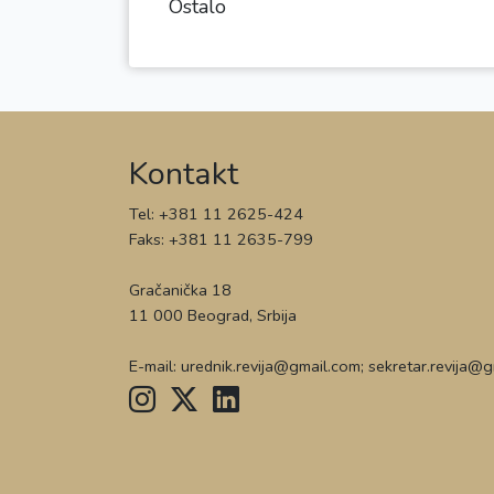
Ostalo
Kontakt
Tel: +381 11 2625-424
Faks: +381 11 2635-799
Gračanička 18
11 000 Beograd, Srbija
E-mail: urednik.revija@gmail.com; sekretar.revija@