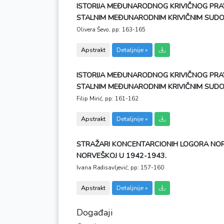
ISTORIJA MEĐUNARODNOG KRIVIČNOG PRA
STALNIM MEĐUNARODNIM KRIVIČNIM SUD
Olivera Ševo,
pp: 163-165
Apstrakt
Detaljnije »
ISTORIJA MEĐUNARODNOG KRIVIČNOG PRA
STALNIM MEĐUNARODNIM KRIVIČNIM SUD
Filip Mirić,
pp: 161-162
Apstrakt
Detaljnije »
STRAŽARI KONCENTARCIONIH LOGORA NORV
NORVEŠKOJ U 1942-1943.
Ivana Radisavljević,
pp: 157-160
Apstrakt
Detaljnije »
Događaji