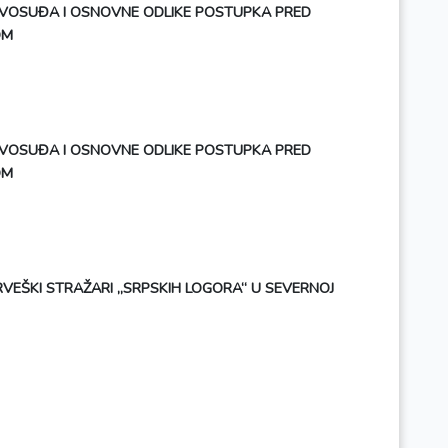
VOSUĐA I OSNOVNE ODLIKE POSTUPKA PRED
OM
VOSUĐA I OSNOVNE ODLIKE POSTUPKA PRED
OM
EŠKI STRAŽARI „SRPSKIH LOGORA“ U SEVERNOJ