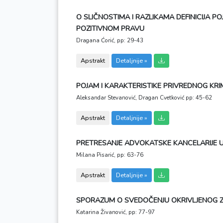
O SLIČNOSTIMA I RAZLIKAMA DEFINICIJA P
POZITIVNOM PRAVU
Dragana Ćorić,
pp: 29-43
Apstrakt
Detaljnije »
POJAM I KARAKTERISTIKE PRIVREDNOG KRI
Aleksandar Stevanović, Dragan Cvetković
pp: 45-62
Apstrakt
Detaljnije »
PRETRESANJE ADVOKATSKE KANCELARIJE 
Milana Pisarić,
pp: 63-76
Apstrakt
Detaljnije »
SPORAZUM O SVEDOČENJU OKRIVLJENOG Z
Katarina Živanović,
pp: 77-97