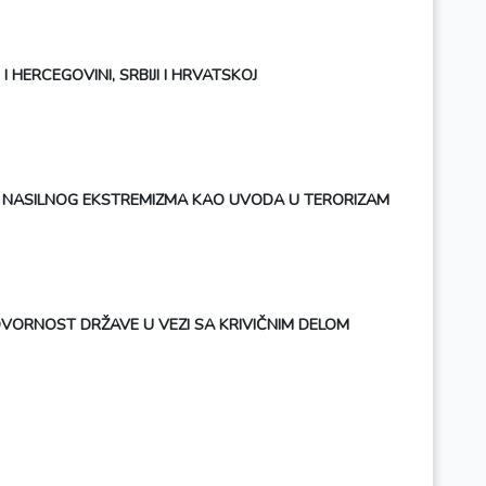
 HERCEGOVINI, SRBIJI I HRVATSKOJ
A I NASILNOG EKSTREMIZMA KAO UVODA U TERORIZAM
VORNOST DRŽAVE U VEZI SA KRIVIČNIM DELOM