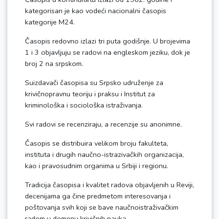
kategorisan je kao vodeći nacionalni časopis
kategorije M24.
Časopis redovno izlazi tri puta godišnje. U brojevima
1 i 3 objavljuju se radovi na engleskom jeziku, dok je
broj 2 na srpskom.
Suizdavači časopisa su Srpsko udruženje za
krivičnopravnu teoriju i praksu i Institut za
kriminološka i sociološka istraživanja.
Svi radovi se recenziraju, a recenzije su anonimne.
Časopis se distribuira velikom broju fakulteta,
instituta i drugih naučno-istrazivačkih organizacija,
kao i pravosudnim organima u Srbiji i regionu.
Tradicija časopisa i kvalitet radova objavljenih u Reviji,
decenijama ga čine predmetom interesovanja i
poštovanja svih koji se bave naučnoistraživačkim
radom u domenu krivičnih nauka.