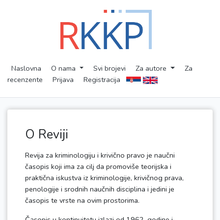
Naslovna
O nama
Svi brojevi
Za autore
Za
recenzente
Prijava
Registracija
O Reviji
Revija za kriminologiju i krivično pravo je naučni
časopis koji ima za cilj da promoviše teorijska i
praktična iskustva iz kriminologije, krivičnog prava,
penologije i srodnih naučnih disciplina i jedini je
časopis te vrste na ovim prostorima.
Časopis u kontinuitetu izlazi od 1962. godine i