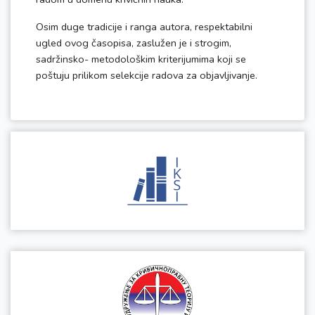
Osim duge tradicije i ranga autora, respektabilni
ugled ovog časopisa, zaslužen je i strogim,
sadržinsko- metodološkim kriterijumima koji se
poštuju prilikom selekcije radova za objavljivanje.