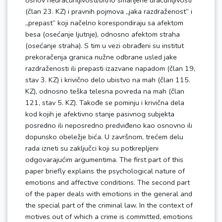
osnov neuračunljivosti/bitno smanjene uračunljivosti
(član 23. KZ) i pravnih pojmova „jaka razdraženost“ i
„prepast“ koji načelno korespondiraju sa afektom
besa (osećanje ljutnje), odnosno afektom straha
(osećanje straha). S tim u vezi obrađeni su institut
prekoračenja granica nužne odbrane usled jake
razdraženosti ili prepasti izazvane napadom (član 19,
stav 3. KZ) i krivično delo ubistvo na mah (član 115.
KZ), odnosno teška telesna povreda na mah (član
121, stav 5. KZ). Takođe se pominju i krivična dela
kod kojih je afektivno stanje pasivnog subjekta
posredno ili neposredno predviđeno kao osnovno ili
dopunsko obeležje bića. U završnom, trećem delu
rada izneti su zaključci koji su potkrepljeni
odgovarajućim argumentima. The first part of this
paper briefly explains the psychological nature of
emotions and affective conditions. The second part
of the paper deals with emotions in the general and
the special part of the criminal law. In the context of
motives out of which a crime is committed, emotions