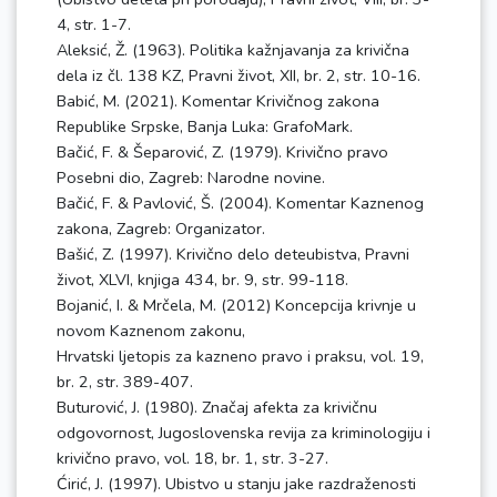
4, str. 1-7.
Aleksić, Ž. (1963). Politika kažnjavanja za krivična
dela iz čl. 138 KZ, Pravni život, XII, br. 2, str. 10-16.
Babić, M. (2021). Komentar Krivičnog zakona
Republike Srpske, Banja Luka: GrafoMark.
Bačić, F. & Šeparović, Z. (1979). Krivično pravo
Posebni dio, Zagreb: Narodne novine.
Bačić, F. & Pavlović, Š. (2004). Komentar Kaznenog
zakona, Zagreb: Organizator.
Bašić, Z. (1997). Krivično delo deteubistva, Pravni
život, XLVI, knjiga 434, br. 9, str. 99-118.
Bojanić, I. & Mrčela, M. (2012) Koncepcija krivnje u
novom Kaznenom zakonu,
Hrvatski ljetopis za kazneno pravo i praksu, vol. 19,
br. 2, str. 389-407.
Buturović, J. (1980). Značaj afekta za krivičnu
odgovornost, Jugoslovenska revija za kriminologiju i
krivično pravo, vol. 18, br. 1, str. 3-27.
Ćirić, J. (1997). Ubistvo u stanju jake razdraženosti