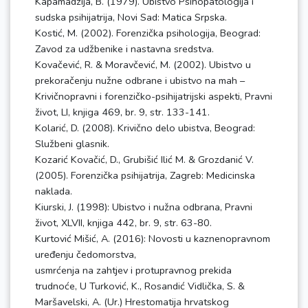
Kapamadžija, B. (1979). Ubistvo Psihopatologija i
sudska psihijatrija, Novi Sad: Matica Srpska.
Kostić, M. (2002). Forenzička psihologija, Beograd:
Zavod za udžbenike i nastavna sredstva.
Kovačević, R. & Moravčević, M. (2002). Ubistvo u
prekoračenju nužne odbrane i ubistvo na mah –
Krivičnopravni i forenzičko-psihijatrijski aspekti, Pravni
život, LI, knjiga 469, br. 9, str. 133-141.
Kolarić, D. (2008). Krivično delo ubistva, Beograd:
Službeni glasnik.
Kozarić Kovačić, D., Grubišić Ilić M. & Grozdanić V.
(2005). Forenzička psihijatrija, Zagreb: Medicinska
naklada.
Kiurski, J. (1998): Ubistvo i nužna odbrana, Pravni
život, XLVII, knjiga 442, br. 9, str. 63-80.
Kurtović Mišić, A. (2016): Novosti u kaznenopravnom
uređenju čedomorstva,
usmrćenja na zahtjev i protupravnog prekida
trudnoće, U Turković, K., Rosandić Vidlička, S. &
Maršavelski, A. (Ur.) Hrestomatija hrvatskog