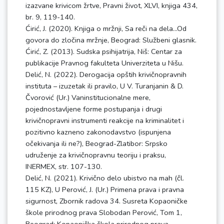
izazvane krivicom žrtve, Pravni život, XLVI, knjiga 434,
br. 9, 119-140.
Ćirić, J. (2020). Knjiga o mržnji, Sa reči na dela…Od
govora do zločina mržnje, Beograd: Službeni glasnik.
Ćirić, Z. (2013). Sudska psihijatrija, Niš: Centar za
publikacije Pravnog fakulteta Univerziteta u Nišu.
Delić, N. (2022). Derogacija opštih krivičnopravnih
instituta – izuzetak ili pravilo, U V. Turanjanin & D.
Čvorović (Ur.) Vaninstitucionalne mere,
pojednostavljene forme postupanja i drugi
krivičnopravni instrumenti reakcije na kriminalitet i
pozitivno kazneno zakonodavstvo (ispunjena
očekivanja ili ne?), Beograd-Zlatibor: Srpsko
udruženje za krivičnopravnu teoriju i praksu,
INERMEX, str. 107-130.
Delić, N. (2021). Krivično delo ubistvo na mah (čl.
115 KZ), U Perović, J. (Ur.) Primena prava i pravna
sigurnost, Zbornik radova 34. Susreta Kopaoničke
škole prirodnog prava Slobodan Perović, Tom 1,