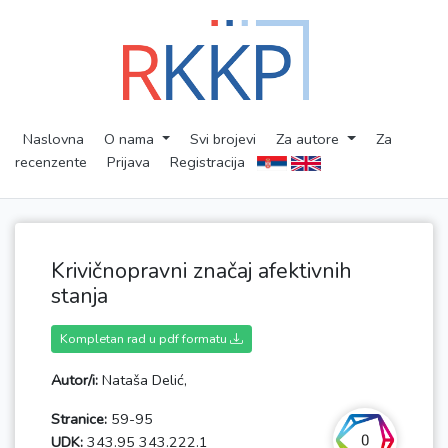
Naslovna
O nama
Svi brojevi
Za autore
Za
recenzente
Prijava
Registracija
Krivičnopravni značaj afektivnih
stanja
Kompletan rad u pdf formatu
Autor/i:
Nataša Delić,
Stranice:
59-95
0
UDK:
343.95 343.222.1