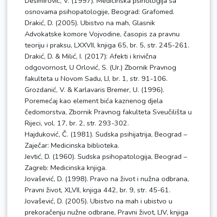
Desimirović, V. (1997). Medicinska psihologija sa
osnovama psihopatologije, Beograd: Grafomed.
Drakić, D. (2005). Ubistvo na mah, Glasnik
Advokatske komore Vojvodine, časopis za pravnu
teoriju i praksu, LXXVII, knjiga 65, br. 5, str. 245-261.
Drakić, D. & Milić, I. (2017): Afekti i krivična
odgovornost, U Orlović, S. (Ur.) Zbornik Pravnog
fakulteta u Novom Sadu, LI, br. 1, str. 91-106.
Grozdanić, V. & Karlavaris Bremer, U. (1996).
Poremećaj kao element bića kaznenog djela
čedomorstva, Zbornik Pravnog fakulteta Sveučilišta u
Rijeci, vol. 17, br. 2, str. 293-302.
Hajduković, Č. (1981). Sudska psihijatrija, Beograd –
Zaječar: Medicinska biblioteka.
Jevtić, D. (1960). Sudska psihopatologija, Beograd –
Zagreb: Medicinska knjiga.
Jovašević, D. (1998). Pravo na život i nužna odbrana,
Pravni život, XLVII, knjiga 442, br. 9, str. 45-61.
Jovašević, D. (2005). Ubistvo na mah i ubistvo u
prekoračenju nužne odbrane, Pravni život, LIV, knjiga