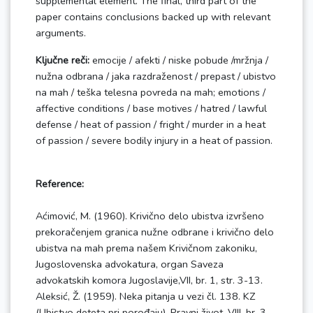
supplemental element. The final, third part of the
paper contains conclusions backed up with relevant
arguments.
Ključne reči:
emocije / afekti / niske pobude /mržnja /
nužna odbrana / jaka razdraženost / prepast / ubistvo
na mah / teška telesna povreda na mah; emotions /
affective conditions / base motives / hatred / lawful
defense / heat of passion / fright / murder in a heat
of passion / severe bodily injury in a heat of passion.
Reference:
Aćimović, M. (1960). Krivično delo ubistva izvršeno
prekoračenjem granica nužne odbrane i krivično delo
ubistva na mah prema našem Krivičnom zakoniku,
Jugoslovenska advokatura, organ Saveza
advokatskih komora Jugoslavije,VII, br. 1, str. 3-13.
Aleksić, Ž. (1959). Neka pitanja u vezi čl. 138. KZ
(Ubistvo deteta pri porođaju), Pravni život, VIII, br. 3-