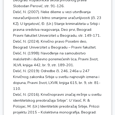
Beograd: Kopaonička škola prirodnog prava
Slobodan Perović, str. 91-126.
Delić, N. (2007). Neke dileme u vezi utvrđivanja
neuračunljivosti i bitno smanjene uračunljivosti (čl. 23
KZ). U Ignjatović, Đ. (Ur.) Stanje kriminaliteta u Srbiji i
pravna sredstva reagovanja, Deo prvi, Beograd:
Pravni fakultet Univerzitet u Beogradu, str. 149-171.
Delić, N. (2024). Krivično pravo Posebni deo,
Beograd: Univerzitet u Beogradu – Pravni fakultet.
Delić, N. (1998): Navođenje na samoubistvo
maloletnih i duševno poremećenih lica, Pravni život,
XLVII, knjiga 442, br. 9, str. 189-201.
Delić, N. (2019): Odredbe čl. 246, 246a u 247
Krivičnog zakonika Srbije u svetlu najnovijih izmena i
dopuna, Pravni život, LXVIII, knjiga 615, br. 9, str. 81-
110.
Delić, N. (2016). Krivičnopravni značaj mržnje u svetlu
identitetskog preobražaja Srbije“. U Vasić, R. &
Polojac, M. (Ur.) Identitetski preobražaj Srbije, Prilozi
projektu 2015 – Kolektivna monografija, Beograd: