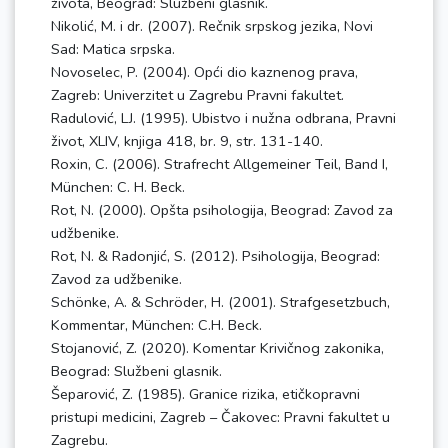
života, Beograd: Službeni glasnik.
Nikolić, M. i dr. (2007). Rečnik srpskog jezika, Novi
Sad: Matica srpska.
Novoselec, P. (2004). Opći dio kaznenog prava,
Zagreb: Univerzitet u Zagrebu Pravni fakultet.
Radulović, LJ. (1995). Ubistvo i nužna odbrana, Pravni
život, XLIV, knjiga 418, br. 9, str. 131-140.
Roxin, C. (2006). Strafrecht Allgemeiner Teil, Band I,
München: C. H. Beck.
Rot, N. (2000). Opšta psihologija, Beograd: Zavod za
udžbenike.
Rot, N. & Radonjić, S. (2012). Psihologija, Beograd:
Zavod za udžbenike.
Schönke, A. & Schröder, H. (2001). Strafgesetzbuch,
Kommentar, München: C.H. Beck.
Stojanović, Z. (2020). Komentar Krivičnog zakonika,
Beograd: Službeni glasnik.
Šeparović, Z. (1985). Granice rizika, etičkopravni
pristupi medicini, Zagreb – Čakovec: Pravni fakultet u
Zagrebu.