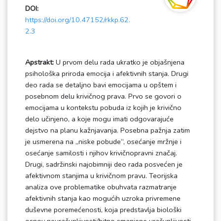
DOI:
https://doi.org/10.47152/rkkp.62.
2.3
Apstrakt:
U prvom delu rada ukratko je objašnjena
psihološka priroda emocija i afektivnih stanja. Drugi
deo rada se detaljno bavi emocijama u opštem i
posebnom delu krivičnog prava. Prvo se govori o
emocijama u kontekstu pobuda iz kojih je krivično
delo učinjeno, a koje mogu imati odgovarajuće
dejstvo na planu kažnjavanja. Posebna pažnja zatim
je usmerena na „niske pobude“, osećanje mržnje i
osećanje samilosti i njihov krivičnopravni značaj.
Drugi, sadržinski najobimniji deo rada posvećen je
afektivnom stanjima u krivičnom pravu. Teorijska
analiza ove problematike obuhvata razmatranje
afektivnih stanja kao mogućih uzroka privremene
duševne poremećenosti, koja predstavlja biološki