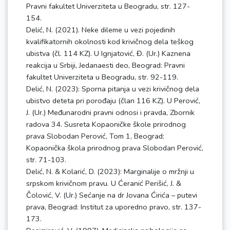
Pravni fakultet Univerziteta u Beogradu, str. 127-
154.
Delić, N. (2021). Neke dileme u vezi pojedinih
kvalifikatornih okolnosti kod krivičnog dela teškog
ubistva (čl. 114 KZ). U Ignjatović, Đ. (Ur.) Kaznena
reakcija u Srbiji, Jedanaesti deo, Beograd: Pravni
fakultet Univerziteta u Beogradu, str. 92-119.
Delić, N. (2023): Sporna pitanja u vezi krivičnog dela
ubistvo deteta pri porođaju (član 116 KZ). U Perović,
J. (Ur.) Međunarodni pravni odnosi i pravda, Zbornik
radova 34. Susreta Kopaoničke škole prirodnog
prava Slobodan Perović, Tom 1, Beograd:
Kopaonička škola prirodnog prava Slobodan Perović,
str. 71-103.
Delić, N. & Kolarić, D. (2023): Marginalije o mržnji u
srpskom krivičnom pravu. U Ćeranić Perišić, J. &
Čolović, V. (Ur.) Sećanje na dr Jovana Ćirića – putevi
prava, Beograd: Institut za uporedno pravo, str. 137-
173.