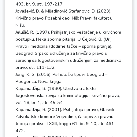
493, br. 9, str. 197-217.
Jovašević, D. & Miladinović Stefanović, D. (2023).
Krivično pravo Posebni deo, Niš: Pravni fakultet u
Nišu.
Jelušić, R. (1997). Psihijatrijsko veštačenje u krivičnom
postupku, Neka sporna pitanja, U Čejović, B. (Ur.)
Pravo i medicina (dodirne tačke – sporna pitanja).
Beograd: Srpsko udruženje za krivično pravo u
saradnji sa Jugoslovenskim udruženjem za medicinsko
pravo, str. 111-132.
Jung, K. G. (2016). Psihološki tipovi, Beograd –
Podgorica: Nova knjiga.
Kapamadžija, B. (1980). Ubistvo u afektu,
Jugoslovenska revija za kriminologiju i krivično pravo,
vol. 18, br. 1, str. 45-54.
Kapamadžija, B. (2001). Psihijatrija i pravo, Glasnik
Advokatske komore Vojvodine, časopis za pravnu
teoriju i praksu, LXXIII, knjiga 61, br. 9–10, str. 461-
472.