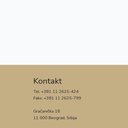
Kontakt
Tel: +381 11 2625-424
Faks: +381 11 2635-799
Gračanička 18
11 000 Beograd, Srbija