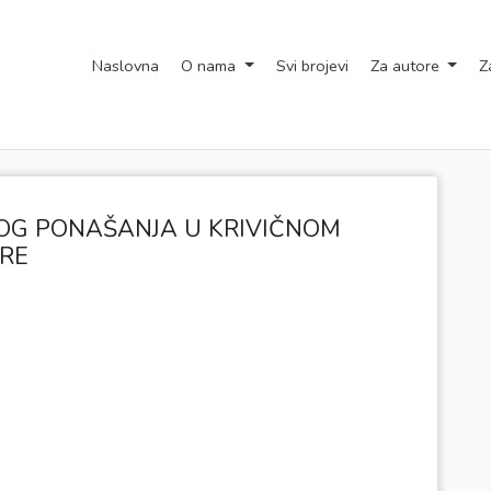
Naslovna
O nama
Svi brojevi
Za autore
Z
KOG PONAŠANJA U KRIVIČNOM
RE