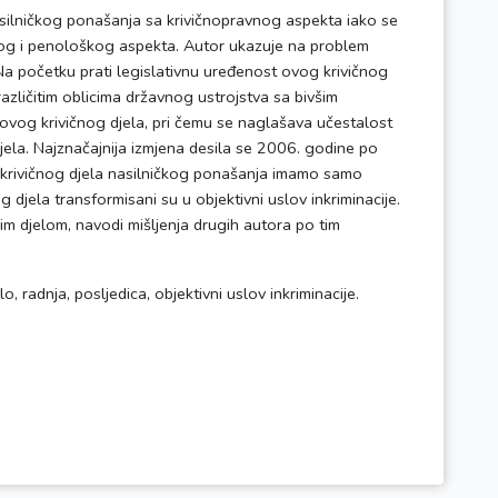
asilničkog ponašanja sa krivičnopravnog aspekta iako se
kog i penološkog aspekta. Autor ukazuje na problem
 Na početku prati legislativnu uređenost ovog krivičnog
azličitim oblicima državnog ustrojstva sa bivšim
e ovog krivičnog djela, pri čemu se naglašava učestalost
ela. Najznačajnija izmjena desila se 2006. godine po
 krivičnog djela nasilničkog ponašanja imamo samo
og djela transformisani su u objektivni uslov inkriminacije.
vim djelom, navodi mišljenja drugih autora po tim
o, radnja, posljedica, objektivni uslov inkriminacije.