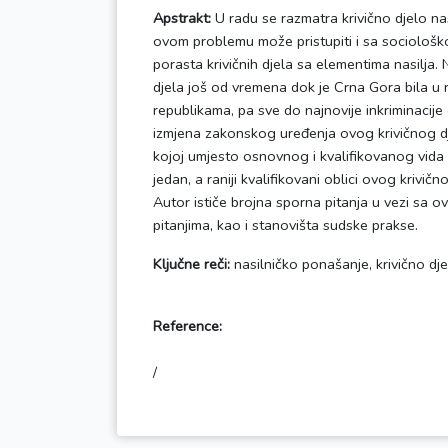
Apstrakt:
U radu se razmatra krivično djelo n
ovom problemu može pristupiti i sa sociološ
porasta krivičnih djela sa elementima nasilja.
djela još od vremena dok je Crna Gora bila u r
republikama, pa sve do najnovije inkriminacij
izmjena zakonskog uređenja ovog krivičnog dj
kojoj umjesto osnovnog i kvalifikovanog vida
jedan, a raniji kvalifikovani oblici ovog krivičn
Autor ističe brojna sporna pitanja u vezi sa o
pitanjima, kao i stanovišta sudske prakse.
Ključne reči:
nasilničko ponašanje, krivično djel
Reference: