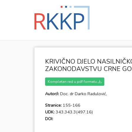
KRIVIČNO DJELO NASILNIČ
ZAKONODAVSTVU CRNE GO
Kompletan rad u pdf formatu
Autor/i:
Doc. dr Darko Radulović,
Stranice:
155-166
UDK:
343.343.3(497.16)
DOI: