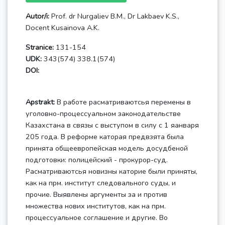
Autor/i:
Prof. dr Nurgaliev B.M., Dr Lakbaev K.S.,
Docent Kusainova A.K.
Stranice:
131-154
UDK:
343(574) 338.1(574)
DOI:
Apstrakt:
В работе расматриваютсья перемены в
уголовно-процессуальном законодательстве
Казахстана в связы с выступом в силу с 1 яанваря
205 года. В реформе каторая предвзята была
принята общеевропейская модель досудбеной
подготовки: полицейский - прокурор-суд.
Расматриваютсья новизны каторие были приняты,
как на прм. институт следовального суды, и
прочие. Выявлены аргументы за и против
множества нових институтов, как на прм.
процессуальное соглашение и другие. Во