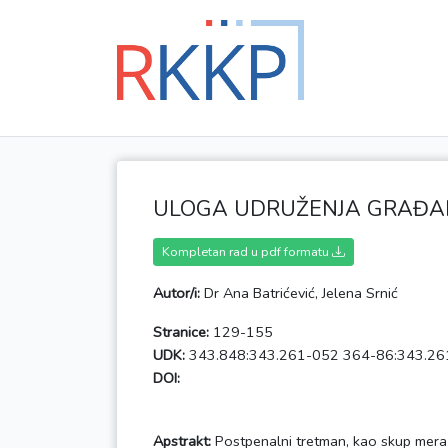
ULOGA UDRUŽENJA GRAĐA
Kompletan rad u pdf formatu
Autor/i:
Dr Ana Batrićević, Jelena Srnić
Stranice:
129-155
UDK:
343.848:343.261-052 364-86:343.26
DOI:
Apstrakt:
Postpenalni tretman, kao skup mera 