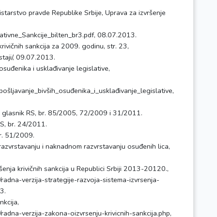
nistarstvo pravde Republike Srbije, Uprava za izvršenje
ativne_Sankcije_bilten_br3.pdf, 08.07.2013.
krivičnih sankcija za 2009. godinu, str. 23,
staji/, 09.07.2013.
suđenika i usklađivanje legislative,
javanje_bivših_osuđenika_i_usklađivanje_legislative,
ni glasnik RS, br. 85/2005, 72/2009 i 31/2011.
RS, br. 24/2011.
r. 51/2009.
razvrstavanju i naknadnom razvrstavanju osuđenih lica,
šenja krivičnih sankcija u Republici Srbiji 2013-20120.,
adna-verzija-strategije-razvoja-sistema-izvrsenja-
3.
nkcija,
adna-verzija-zakona-oizvrsenju-krivicnih-sankcija.php,