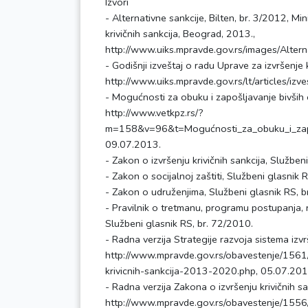
Izvori
- Alternativne sankcije, Bilten, br. 3/2012, Mi
krivičnih sankcija, Beograd, 2013.,
http://www.uiks.mpravde.gov.rs/images/Altern
- Godišnji izveštaj o radu Uprave za izvršenje 
http://www.uiks.mpravde.gov.rs/lt/articles/izve
- Mogućnosti za obuku i zapošljavanje bivših o
http://www.vetkpz.rs/?
m=158&v=96&t=Mogućnosti_za_obuku_i_zapošl
09.07.2013.
- Zakon o izvršenju krivičnih sankcija, Službe
- Zakon o socijalnoj zaštiti, Službeni glasnik 
- Zakon o udruženjima, Službeni glasnik RS, b
- Pravilnik o tretmanu, programu postupanja, 
Službeni glasnik RS, br. 72/2010.
- Radna verzija Strategije razvoja sistema izvr
http://www.mpravde.gov.rs/obavestenje/1561/r
krivicnih-sankcija-2013-2020.php, 05.07.201
- Radna verzija Zakona o izvršenju krivičnih sa
http://www.mpravde.gov.rs/obavestenje/1556/r