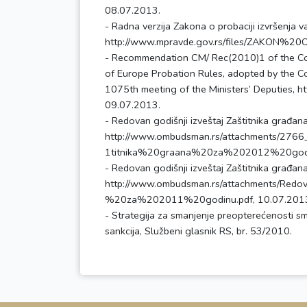
08.07.2013.
- Radna verzija Zakona o probaciji izvršenja v
http://www.mpravde.gov.rs/files/ZAKON%
- Recommendation CM/ Rec(2010)1 of the Com
of Europe Probation Rules, adopted by the C
1075th meeting of the Ministers’ Deputies, 
09.07.2013.
- Redovan godišnji izveštaj Zaštitnika građa
http://www.ombudsman.rs/attachments/
1titnika%20graana%20za%202012%20godin
- Redovan godišnji izveštaj Zaštitnika građa
http://www.ombudsman.rs/attachments/Red
%20za%202011%20godinu.pdf, 10.07.201
- Strategija za smanjenje preopterećenosti sm