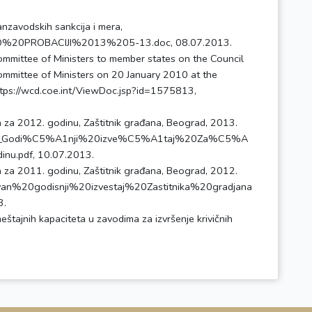
anzavodskih sankcija i mera,
20O%20PROBACIJI%2013%205-13.doc, 08.07.2013.
mittee of Ministers to member states on the Council
ommittee of Ministers on 20 January 2010 at the
https://wcd.coe.int/ViewDoc.jsp?id=1575813,
na za 2012. godinu, Zaštitnik građana, Beograd, 2013.
2766_Godi%C5%A1nji%20izve%C5%A1taj%20Za%C5%A
u.pdf, 10.07.2013.
na za 2011. godinu, Zaštitnik građana, Beograd, 2012.
ovan%20godisnji%20izvestaj%20Zastitnika%20gradjana
3.
eštajnih kapaciteta u zavodima za izvršenje krivičnih