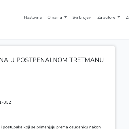
Naslovna
O nama
Svi brojevi
Za autore
Z
NA U POSTPENALNOM TRETMANU
1-052
i postupaka koji se primenjuju prema osuđeniku nakon