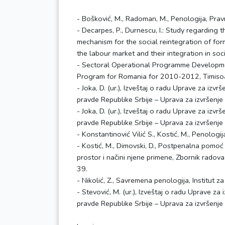
- Bošković, M., Radoman, M., Penologija, Prav
- Decarpes, P., Durnescu, I.: Study regarding 
mechanism for the social reintegration of form
the labour market and their integration in soc
- Sectoral Operational Programme Develop
Program for Romania for 2010-2012, Timiso
- Joka, D. (ur.), Izveštaj o radu Uprave za izvr
pravde Republike Srbije – Uprava za izvršenje 
- Joka, D. (ur.), Izveštaj o radu Uprave za izvr
pravde Republike Srbije – Uprava za izvršenje 
- Konstantinović Vilić S., Kostić, M., Penologij
- Kostić, M., Dimovski, D., Postpenalna pomoć k
prostor i načini njene primene, Zbornik radova
39.
- Nikolić, Z., Savremena penologija, Institut z
- Stevović, M. (ur.), Izveštaj o radu Uprave za
pravde Republike Srbije – Uprava za izvršenje 