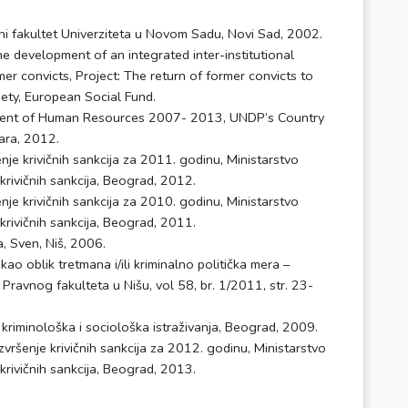
ni fakultet Univerziteta u Novom Sadu, Novi Sad, 2002.
the development of an integrated inter-institutional
er convicts, Project: The return of former convicts to
iety, European Social Fund.
ment of Human Resources 2007- 2013, UNDP’s Country
ara, 2012.
šenje krivičnih sankcija za 2011. godinu, Ministarstvo
krivičnih sankcija, Beograd, 2012.
šenje krivičnih sankcija za 2010. godinu, Ministarstvo
krivičnih sankcija, Beograd, 2011.
a, Sven, Niš, 2006.
ao oblik tretmana i/ili kriminalno politička mera –
 Pravnog fakulteta u Nišu, vol 58, br. 1/2011, str. 23-
a kriminološka i sociološka istraživanja, Beograd, 2009.
 izvršenje krivičnih sankcija za 2012. godinu, Ministarstvo
krivičnih sankcija, Beograd, 2013.