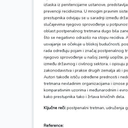
izlaska iz penitencijarne ustanove, predstavlja
prevenciji recidivizma. U mnogim pravnim sist
prestupnika odvijaju se u saradnji između drža
slučajevima njegovo sprovođenje u potpunosti 
oblast postpenalnog tretmana dugo bila zane
što se negativno odrazilo na stopu recidiva. Al
usvajanje se očekuje u bliskoj budućnosti, po
rada određuju pojam i značaj postpenalnog tr
njegovo sprovođenje u našoj zemlji uopšte, po
između državnog i civilnog sektora, i opisuju
zakonodavstva i prakse drugih zemalja ali i p
Autori takođe ističu određene prednosti i n
tretmana nevladinim organizacijama i iznose
komparativnim uzorima i međunarodnim i evro
kako prestupnika tako i žrtava krivičnih dela.
Ključne reči:
postpenalni tretman, udruženja građ
Reference: