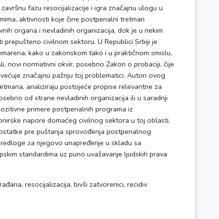
 završnu fazu resocijalizacije i igra značajnu ulogu u
emima, aktivnosti koje čine postpenalni tretman
vnih organa i nevladinih organizacija, dok je u nekim
prepušteno civilnom sektoru. U Republici Srbiji je
marena, kako u zakonskom tako i u praktičnom smislu,
i, novi normativni okvir, posebno Zakon o probaciji, čije
svećuje značajnu pažnju toj problematici. Autori ovog
etmana, analiziraju postojeće propise relevantne za
sebno od strane nevladinih organizacija ili u saradnji
 pozitivne primere postpenalnih programa iz
ionirske napore domaćeg civilnog sektora u toj oblasti.
edostatke pre puštanja sprovođenja postpenalnog
 predloge za njegovo unapređenje u skladu sa
pskim standardima uz puno uvažavanje ljudskih prava
ana, resocijalizacija, bivši zatvorenici, recidiv