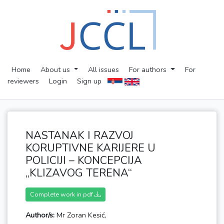
Home
About us
All issues
For authors
For
reviewers
Login
Sign up
NASTANAK I RAZVOJ
KORUPTIVNE KARIJERE U
POLICIJI – KONCEPCIJA
„KLIZAVOG TERENA“
Complete work in pdf
Author/s:
Mr Zoran Kesić,