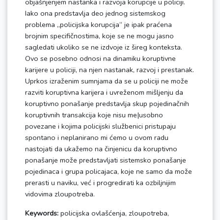
objašnjenjem nastanka i razvoja korupcije u policiji.
Iako ona predstavlja deo jednog sistemskog
problema „policijska korupcija“ je ipak praćena
brojnim specifičnostima, koje se ne mogu jasno
sagledati ukoliko se ne izdvoje iz šireg konteksta.
Ovo se posebno odnosi na dinamiku koruptivne
karijere u policiji, na njen nastanak, razvoj i prestanak.
Uprkos izraženim sumnjama da se u policiji ne može
razviti koruptivna karijera i uvreženom mišljenju da
koruptivno ponašanje predstavlja skup pojedinačnih
koruptivnih transakcija koje nisu me|usobno
povezane i kojima policijski službenici pristupaju
spontano i neplanirano mi ćemo u ovom radu
nastojati da ukažemo na činjenicu da koruptivno
ponašanje može predstavljati sistemsko ponašanje
pojedinaca i grupa policajaca, koje ne samo da može
prerasti u naviku, već i progredirati ka ozbiljnijim
vidovima zloupotreba.
Keywords:
policijska ovlašćenja, zloupotreba,