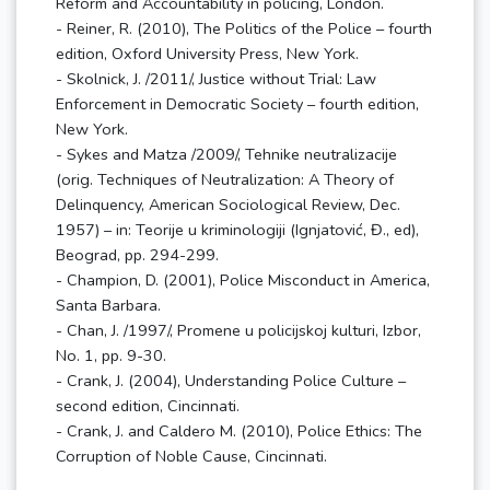
Reform and Accountability in policing, London.
- Reiner, R. (2010), The Politics of the Police – fourth
edition, Oxford University Press, New York.
- Skolnick, J. /2011/, Justice without Trial: Law
Enforcement in Democratic Society – fourth edition,
New York.
- Sykes and Matza /2009/, Tehnike neutralizacije
(orig. Techniques of Neutralization: A Theory of
Delinquency, American Sociological Review, Dec.
1957) – in: Teorije u kriminologiji (Ignjatović, Đ., ed),
Beograd, pp. 294-299.
- Champion, D. (2001), Police Misconduct in America,
Santa Barbara.
- Chan, J. /1997/, Promene u policijskoj kulturi, Izbor,
No. 1, pp. 9-30.
- Crank, J. (2004), Understanding Police Culture –
second edition, Cincinnati.
- Crank, J. and Caldero M. (2010), Police Ethics: The