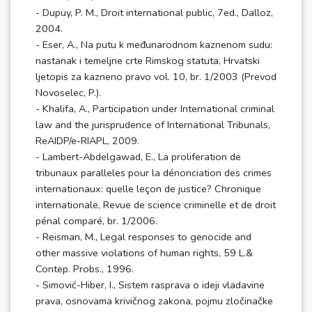
- Dupuy, P. M., Droit international public, 7ed., Dalloz,
2004.
- Eser, A., Na putu k međunarodnom kaznenom sudu:
nastanak i temeljne crte Rimskog statuta, Hrvatski
ljetopis za kazneno pravo vol. 10, br. 1/2003 (Prevod
Novoselec, P.).
- Khalifa, A., Participation under International criminal
law and the jurisprudence of International Tribunals,
ReAIDP/e-RIAPL, 2009.
- Lambert-Abdelgawad, E., La proliferation de
tribunaux paralleles pour la dénonciation des crimes
internationaux: quelle leçon de justice? Chronique
internationale, Revue de science criminelle et de droit
pénal comparé, br. 1/2006.
- Reisman, M., Legal responses to genocide and
other massive violations of human rights, 59 L.&
Contep. Probs., 1996.
- Simović-Hiber, I., Sistem rasprava o ideji vladavine
prava, osnovama krivičnog zakona, pojmu zločinačke