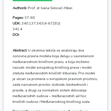
Author/s:
Prof. dr Ivana Simović-Hiber,
Pages:
37-60
UDK:
340.137:343(4-672EU)
341.4
DOI:
Abstract:
U okvirima teksta se analiziraju dva
osnovna pravna modela koja deluju u savremenom
međunarodnom krivičnom pravu, a koja možemo
nazvati: model evropskog krivičnog prava i model
statuta međunarodnih krivičnih tribunala. Prvi model
je vezan za promene u evropskom pravnom prostoru,
sada nazvanom prostor slobode, bezbednosti i
pravde, a drugi za normativni sistem delovanja
međunarodnih sudova – međunarodnih ad hoc
krivičnih sudova i Međunarodnog krivičnog suda.