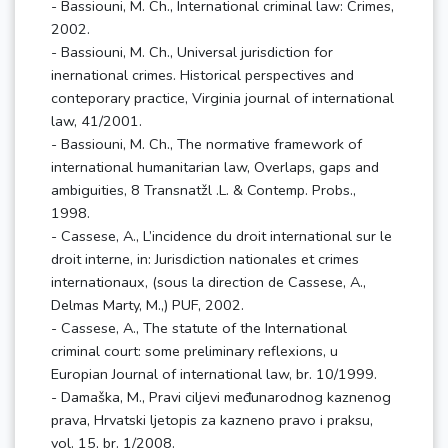
- Bassiouni, M. Ch., International criminal law: Crimes,
2002.
- Bassiouni, M. Ch., Universal jurisdiction for
inernational crimes. Historical perspectives and
conteporary practice, Virginia journal of international
law, 41/2001.
- Bassiouni, M. Ch., The normative framework of
international humanitarian law, Overlaps, gaps and
ambiguities, 8 Transnatžl .L. & Contemp. Probs.,
1998.
- Cassese, A., L’incidence du droit international sur le
droit interne, in: Jurisdiction nationales et crimes
internationaux, (sous la direction de Cassese, A.,
Delmas Marty, M.,) PUF, 2002.
- Cassese, A., The statute of the International
criminal court: some preliminary reflexions, u
Europian Journal of international law, br. 10/1999.
- Damaška, M., Pravi ciljevi međunarodnog kaznenog
prava, Hrvatski ljetopis za kazneno pravo i praksu,
vol. 15, br. 1/2008.