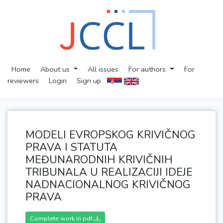
Home
About us
All issues
For authors
For
reviewers
Login
Sign up
MODELI EVROPSKOG KRIVIČNOG
PRAVA I STATUTA
MEĐUNARODNIH KRIVIČNIH
TRIBUNALA U REALIZACIJI IDEJE
NADNACIONALNOG KRIVIČNOG
PRAVA
Complete work in pdf