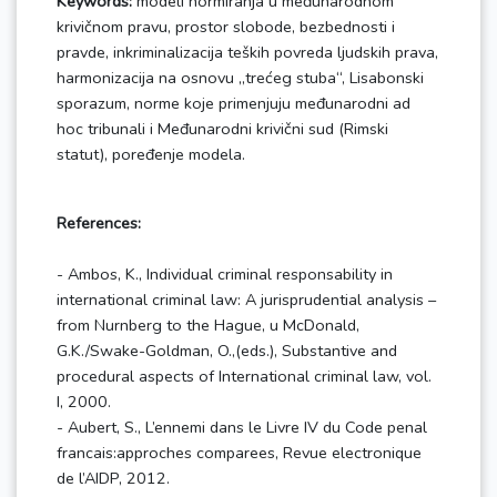
Keywords:
modeli normiranja u međunarodnom
krivičnom pravu, prostor slobode, bezbednosti i
pravde, inkriminalizacija teških povreda ljudskih prava,
harmonizacija na osnovu „trećeg stuba“, Lisabonski
sporazum, norme koje primenjuju međunarodni ad
hoc tribunali i Međunarodni krivični sud (Rimski
statut), poređenje modela.
References:
- Ambos, K., Individual criminal responsability in
international criminal law: A jurisprudential analysis –
from Nurnberg to the Hague, u McDonald,
G.K./Swake-Goldman, O.,(eds.), Substantive and
procedural aspects of International criminal law, vol.
I, 2000.
- Aubert, S., L’ennemi dans le Livre IV du Code penal
francais:approches comparees, Revue electronique
de l’AIDP, 2012.