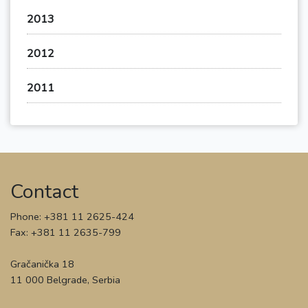
2013
2012
2011
Contact
Phone: +381 11 2625-424
Fax: +381 11 2635-799
Gračanička 18
11 000 Belgrade, Serbia