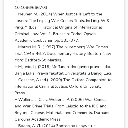
DOI:
10.1086/666703
− Neuner, M. (2014) When Justice Is Left to the
Losers: The Leipzig War Crimes Trials. In: Ling, W &
Ping, Y (Eds.), Historical Origins of International
Criminal Law: Vol. 1. Brussels: Torkel Opsahl
Academic Epublisher, pp. 333-377.
− Marrus M. R. (1997) The Nuremberg War Crimes
Trial 1945-46, A Documentary History. Boston-New
York: Bedford-St. Martins.
− Mijović, Lj. (2019) Međunarodno javno pravo II dio.
Banja Luka: Pravni fakultet Univerziteta u Banjoj Luci.
− Cassese, A (ed.) (2009) The Oxford Companion to
International Criminal Justice. Oxford University
Press.
− Watkins, J. C. Jr., Weber, J. P. (2006) War Crimes
and War Crime Trials: From Leipzig to the ICC and
Beyond, Casese, Materials and Comments. Durham:
Carolina Academic Press.
− Валво, А. Л. (2014) Захтев за изручење