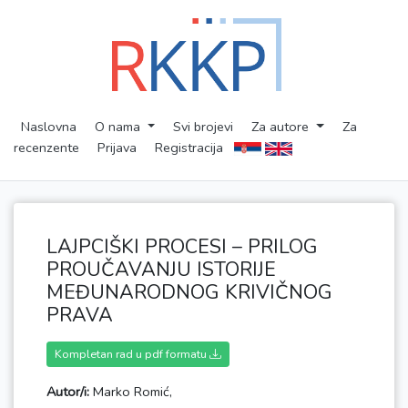
Naslovna
O nama
Svi brojevi
Za autore
Za
recenzente
Prijava
Registracija
LAJPCIŠKI PROCESI – PRILOG
PROUČAVANJU ISTORIJE
MEĐUNARODNOG KRIVIČNOG
PRAVA
Kompletan rad u pdf formatu
Autor/i:
Marko Romić,