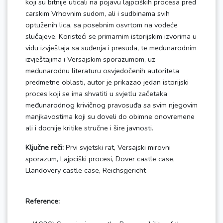
koji su bitnije uticali na pojavu lajpciških procesa pred
carskim Vrhovnim sudom, ali i sudbinama svih
optuženih lica, sa posebnim osvrtom na vodeće
slučajeve. Koristeći se primarnim istorijskim izvorima u
vidu izvještaja sa suđenja i presuda, te međunarodnim
izvještajima i Versajskim sporazumom, uz
međunarodnu literaturu osvjedočenih autoriteta
predmetne oblasti, autor je prikazao jedan istorijski
proces koji se ima shvatiti u svjetlu začetaka
međunarodnog krivičnog pravosuđa sa svim njegovim
manjkavostima koji su doveli do obimne onovremene
ali i docnije kritike stručne i šire javnosti.
Ključne reči:
Prvi svjetski rat, Versajski mirovni
sporazum, Lajpciški procesi, Dover castle case,
Llandovery castle case, Reichsgericht
Reference: