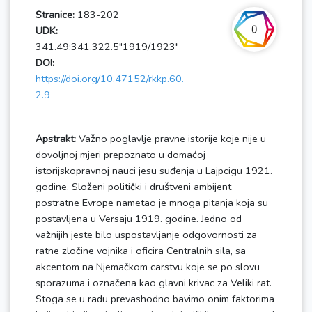
Stranice:
183-202
0
UDK:
341.49:341.322.5"1919/1923"
DOI:
https://doi.org/10.47152/rkkp.60.
2.9
Apstrakt:
Važno poglavlje pravne istorije koje nije u
dovoljnoj mjeri prepoznato u domaćoj
istorijskopravnoj nauci jesu suđenja u Lajpcigu 1921.
godine. Složeni politički i društveni ambijent
postratne Evrope nametao je mnoga pitanja koja su
postavljena u Versaju 1919. godine. Jedno od
važnijih jeste bilo uspostavljanje odgovornosti za
ratne zločine vojnika i oficira Centralnih sila, sa
akcentom na Njemačkom carstvu koje se po slovu
sporazuma i označena kao glavni krivac za Veliki rat.
Stoga se u radu prevashodno bavimo onim faktorima