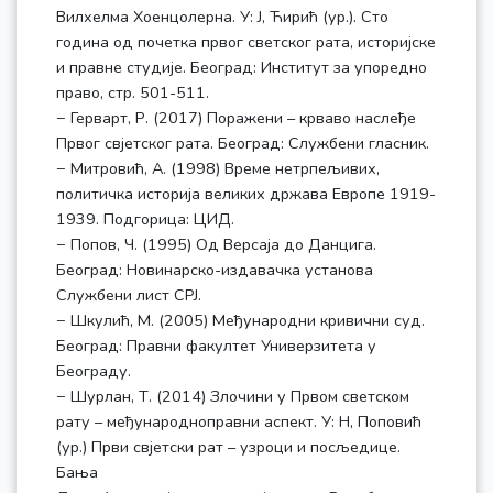
Вилхелма Хоенцолерна. У: Ј, Ћирић (ур.). Сто
година од почетка првог светског рата, историјске
и правне студије. Београд: Институт за упоредно
право, стр. 501-511.
− Герварт, Р. (2017) Поражени – крваво наслеђе
Првог свјетског рата. Београд: Службени гласник.
− Митровић, А. (1998) Време нетрпељивих,
политичка историја великих држава Европе 1919-
1939. Подгорица: ЦИД.
− Попов, Ч. (1995) Од Версаја до Данцига.
Београд: Новинарско-издавачка установа
Службени лист СРЈ.
− Шкулић, М. (2005) Међународни кривични суд.
Београд: Правни факултет Универзитета у
Београду.
− Шурлан, Т. (2014) Злочини у Првом светском
рату – међународноправни аспект. У: Н, Поповић
(ур.) Први свјетски рат – узроци и посљедице.
Бања