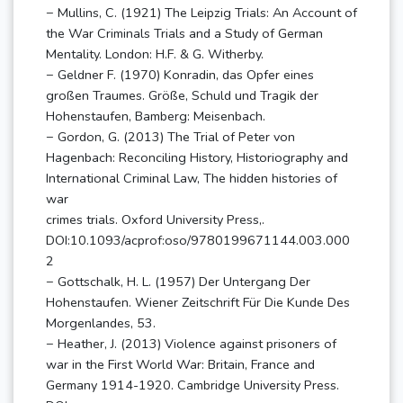
− Mullins, C. (1921) The Leipzig Trials: An Account of
the War Criminals Trials and a Study of German
Mentality. London: H.F. & G. Witherby.
− Geldner F. (1970) Konradin, das Opfer eines
großen Traumes. Größe, Schuld und Tragik der
Hohenstaufen, Bamberg: Meisenbach.
− Gordon, G. (2013) The Trial of Peter von
Hagenbach: Reconciling History, Historiography and
International Criminal Law, The hidden histories of
war
crimes trials. Oxford University Press,.
DOI:10.1093/acprof:oso/9780199671144.003.000
2
− Gottschalk, H. L. (1957) Der Untergang Der
Hohenstaufen. Wiener Zeitschrift Für Die Kunde Des
Morgenlandes, 53.
− Heather, J. (2013) Violence against prisoners of
war in the First World War: Britain, France and
Germany 1914-1920. Cambridge University Press.