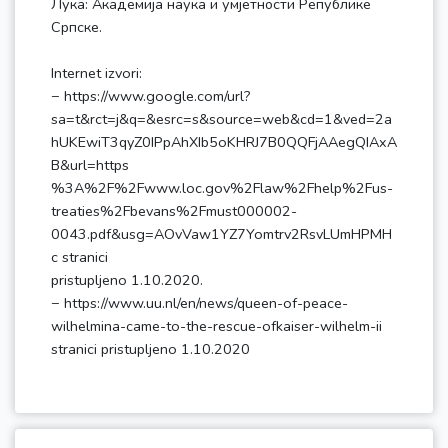
Лука: Академија наука и умјетности Републике
Српске.
Internet izvori:
− https://www.google.com/url?
sa=t&rct=j&q=&esrc=s&source=web&cd=1&ved=2a
hUKEwiT3qyZ0IPpAhXIb5oKHRJ7B0QQFjAAegQIAxA
B&url=https
%3A%2F%2Fwww.loc.gov%2Flaw%2Fhelp%2Fus-
treaties%2Fbevans%2Fmust000002-
0043.pdf&usg=AOvVaw1YZ7Yomtrv2RsvLUmHPMH
c stranici
pristupljeno 1.10.2020.
− https://www.uu.nl/en/news/queen-of-peace-
wilhelmina-came-to-the-rescue-ofkaiser-wilhelm-ii